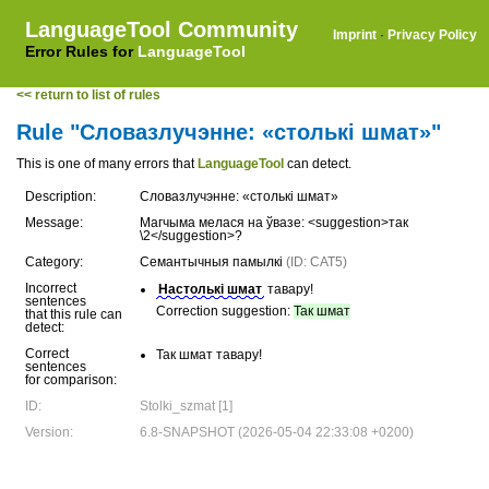
LanguageTool Community
Imprint
·
Privacy Policy
Error Rules for
LanguageTool
<< return to list of rules
Rule "Словазлучэнне: «столькі шмат»"
This is one of many errors that
LanguageTool
can detect.
Description:
Словазлучэнне: «столькі шмат»
Message:
Магчыма мелася на ўвазе: <suggestion>так
\2</suggestion>?
Category:
Семантычныя памылкі
(ID: CAT5)
Incorrect
Настолькі шмат
тавару!
sentences
Correction suggestion:
Так шмат
that this rule can
detect:
Correct
Так шмат тавару!
sentences
for comparison:
ID:
Stolki_szmat [1]
Version:
6.8-SNAPSHOT (2026-05-04 22:33:08 +0200)