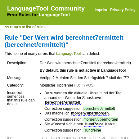
LanguageTool Community
Imprint
·
Privacy Policy
Error Rules for
LanguageTool
<< return to list of rules
Rule "Der Wert wird berechnet7ermittelt
(berechnet/ermittelt)"
This is one of many errors that
LanguageTool
can detect.
Description:
Der Wert wird berechnet7ermittelt (berechnet/ermittelt)
By default, this rule is not active in LanguageTool
Message:
Vertippt? Meinten Sie den Schrägstrich '/' statt der '7'?
Category:
Mögliche Tippfehler
(ID: TYPOS)
Incorrect
Dazu werden die aktuelle Uhrzeit und der Tag
sentences
anhand der Werte der Sinuskurve
that this rule can
berechnet7ermittelt
.
detect:
Correction suggestion:
berechnet/ermittelt
Das mache ich
morgen7übermorgen
.
Correction suggestion:
morgen/übermorgen
Sie wünscht sich einen
Hund7eine
Katze.
Correction suggestion:
Hund/eine
ID:
TEST_BERECHNET7ERMITTELT_SPELLING_RULE