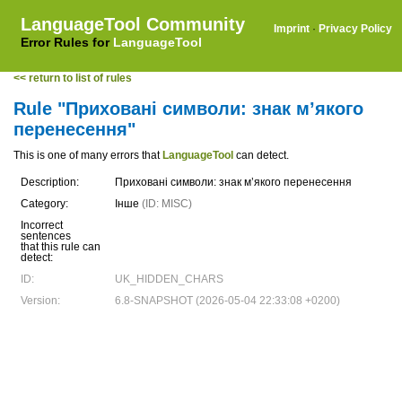
LanguageTool Community
Imprint
·
Privacy Policy
Error Rules for
LanguageTool
<< return to list of rules
Rule "Приховані символи: знак м’якого
перенесення"
This is one of many errors that
LanguageTool
can detect.
Description:
Приховані символи: знак м’якого перенесення
Category:
Інше
(ID: MISC)
Incorrect
sentences
that this rule can
detect:
ID:
UK_HIDDEN_CHARS
Version:
6.8-SNAPSHOT (2026-05-04 22:33:08 +0200)