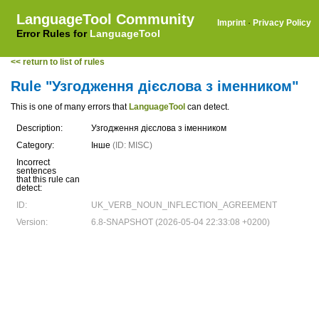
LanguageTool Community
Imprint
·
Privacy Policy
Error Rules for
LanguageTool
<< return to list of rules
Rule "Узгодження дієслова з іменником"
This is one of many errors that
LanguageTool
can detect.
Description:
Узгодження дієслова з іменником
Category:
Інше
(ID: MISC)
Incorrect
sentences
that this rule can
detect:
ID:
UK_VERB_NOUN_INFLECTION_AGREEMENT
Version:
6.8-SNAPSHOT (2026-05-04 22:33:08 +0200)