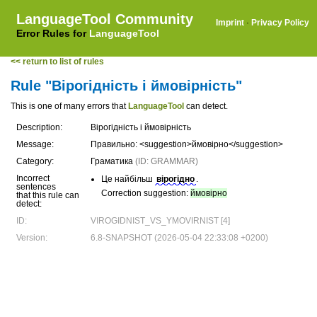
LanguageTool Community
Imprint
·
Privacy Policy
Error Rules for
LanguageTool
<< return to list of rules
Rule "Вірогідність і ймовірність"
This is one of many errors that
LanguageTool
can detect.
Description:
Вірогідність і ймовірність
Message:
Правильно: <suggestion>ймовірно</suggestion>
Category:
Граматика
(ID: GRAMMAR)
Incorrect
Це найбільш
вірогідно
.
sentences
Correction suggestion:
ймовірно
that this rule can
detect:
ID:
VIROGIDNIST_VS_YMOVIRNIST [4]
Version:
6.8-SNAPSHOT (2026-05-04 22:33:08 +0200)