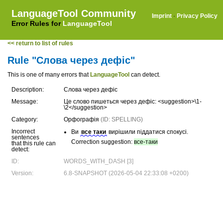
LanguageTool Community
Imprint
·
Privacy Policy
Error Rules for
LanguageTool
<< return to list of rules
Rule "Слова через дефіс"
This is one of many errors that
LanguageTool
can detect.
Description:
Слова через дефіс
Message:
Це слово пишеться через дефіс: <suggestion>\1-
\2</suggestion>
Category:
Орфографія
(ID: SPELLING)
Incorrect
Ви
все таки
вирішили піддатися спокусі.
sentences
Correction suggestion:
все-таки
that this rule can
detect:
ID:
WORDS_WITH_DASH [3]
Version:
6.8-SNAPSHOT (2026-05-04 22:33:08 +0200)