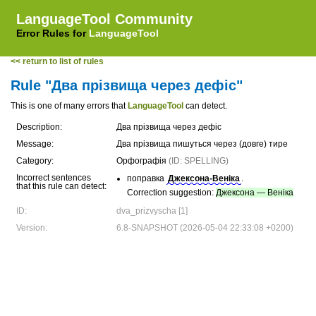
LanguageTool Community
Error Rules for
LanguageTool
<< return to list of rules
Rule "Два прізвища через дефіс"
This is one of many errors that
LanguageTool
can detect.
Description:
Два прізвища через дефіс
Message:
Два прізвища пишуться через (довге) тире
Category:
Орфографія
(ID: SPELLING)
Incorrect sentences
поправка
Джексона-Веніка
.
that this rule can detect:
Correction suggestion:
Джексона — Веніка
ID:
dva_prizvyscha [1]
Version:
6.8-SNAPSHOT (2026-05-04 22:33:08 +0200)