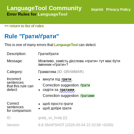
LanguageTool Community
Imprint
·
Privacy Policy
Error Rules for
LanguageTool
<< return to list of rules
Rule "Грати/ґрати"
This is one of many errors that
LanguageTool
can detect.
Description:
Грати/ґрати
Message:
Можливо, замість дієслова «грати» тут має бути
іменник «ґрати»?
Category:
Граматика
(ID: GRAMMAR)
Incorrect
кинути під
грати
.
sentences
Correction suggestion:
ґрати
that this rule can
detect:
сидіти за
гратами
.
Correction suggestion:
ґратами
Correct
щоб просто грати
sentences
щоб добре грати
for comparison:
ID:
graty_vs_hraty [2]
Version:
6.8-SNAPSHOT (2026-05-04 22:33:08 +0200)