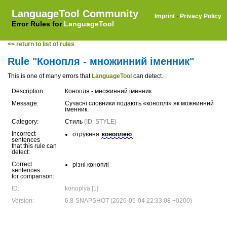
LanguageTool Community
Imprint
·
Privacy Policy
Error Rules for
LanguageTool
<< return to list of rules
Rule "Конопля - множинний іменник"
This is one of many errors that
LanguageTool
can detect.
Description:
Конопля - множинний іменник
Message:
Сучасні словники подають «коноплі» як можнинний
іменник.
Category:
Стиль
(ID: STYLE)
Incorrect
отруєння
коноплею
.
sentences
that this rule can
detect:
Correct
різні коноплі
sentences
for comparison:
ID:
konoplya [1]
Version:
6.8-SNAPSHOT (2026-05-04 22:33:08 +0200)