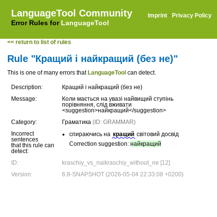
LanguageTool Community
Imprint
·
Privacy Policy
Error Rules for
LanguageTool
<< return to list of rules
Rule "Кращий і найкращий (без не)"
This is one of many errors that
LanguageTool
can detect.
Description:
Кращий і найкращий (без не)
Message:
Коли мається на увазі найвищий ступінь
порівняння, слід вживати
<suggestion>найкращий</suggestion>
Category:
Граматика
(ID: GRAMMAR)
Incorrect
спираючись на
кращий
світовий досвід
sentences
Correction suggestion:
найкращий
that this rule can
detect:
ID:
kraschiy_vs_naikraschiy_without_ne [12]
Version:
6.8-SNAPSHOT (2026-05-04 22:33:08 +0200)