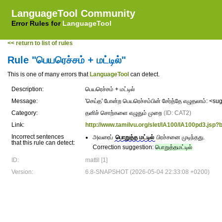
LanguageTool Community
Error Rules for
LanguageTool
<< return to list of rules
Rule "பெயரெச்சம் + மட்டில்"
This is one of many errors that
LanguageTool
can detect.
Description:
பெயரெச்சம் + மட்டில்
Message:
'செய்த' போன்ற பெயரெச்சம்பின் சேர்த்தே எழுதலாம்: <s
Category:
தனிச் சொற்களை எழுதும் முறை
(ID: CAT2)
Link:
http://www.tamilvu.org/slet/lA100/lA100pd3.js
Incorrect sentences
அவரைப்
பொறுத்த மட்டில்
பிரச்சனை முடிந்தது.
that this rule can detect:
Correction suggestion:
பொறுத்தமட்டில்
ID:
mattil [1]
Version:
6.8-SNAPSHOT (2026-05-04 22:33:08 +0200)