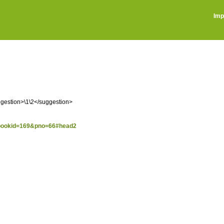
Imp
uggestion>\1\2</suggestion>
p?bookid=169&pno=66#head2