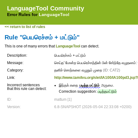
LanguageTool Community
Error Rules for
LanguageTool
<< return to list of rules
Rule "பெயரெச்சம் + மட்டும்"
This is one of many errors that
LanguageTool
can detect.
Description:
பெயரெச்சம் + மட்டும்
Message:
செய்த' போன்ற பெயரெச்சத்தின் பின் சேர்ந்தே எழுதலாம
Category:
தனிச் சொற்களை எழுதும் முறை
(ID: CAT2)
Link:
http://www.tamilvu.org/slet/lA100/lA100pd3.j
Incorrect sentences
இந்தக் கதை
படித்த மட்டும்
அருமை.
that this rule can detect:
Correction suggestion:
படித்தமட்டும்
ID:
mattum [1]
Version:
6.8-SNAPSHOT (2026-05-04 22:33:08 +0200)