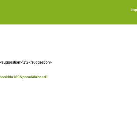
Imp
்: <suggestion>\1\2</suggestion>
sp?bookid=169&pno=68#head1