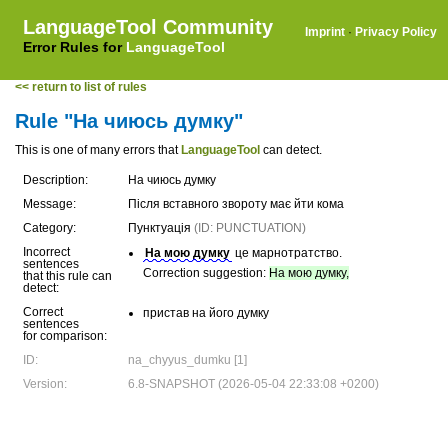
LanguageTool Community
Imprint
·
Privacy Policy
Error Rules for
LanguageTool
<< return to list of rules
Rule "На чиюсь думку"
This is one of many errors that
LanguageTool
can detect.
Description:
На чиюсь думку
Message:
Після вставного звороту має йти кома
Category:
Пунктуація
(ID: PUNCTUATION)
Incorrect
На мою думку
це марнотратство.
sentences
Correction suggestion:
На мою думку,
that this rule can
detect:
Correct
пристав на його думку
sentences
for comparison:
ID:
na_chyyus_dumku [1]
Version:
6.8-SNAPSHOT (2026-05-04 22:33:08 +0200)