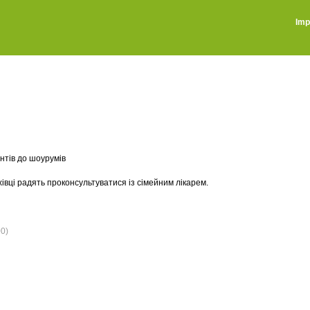
Imp
єнтів до шоурумів
вці радять проконсультуватися із сімейним лікарем.
0)