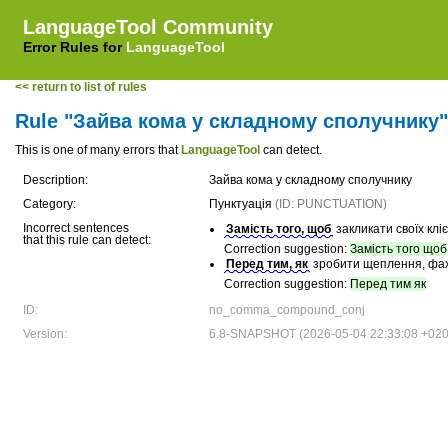
LanguageTool Community
Error Rules for
LanguageTool
<< return to list of rules
Rule "Зайва кома у складному сполучнику"
This is one of many errors that
LanguageTool
can detect.
Description:
Зайва кома у складному сполучнику
Category:
Пунктуація
(ID: PUNCTUATION)
Incorrect sentences
Замість того, щоб
закликати своїх клі
that this rule can detect:
Correction suggestion:
Замість того щоб
Перед тим, як
зробити щеплення, фахі
Correction suggestion:
Перед тим як
ID:
no_comma_compound_conj
Version:
6.8-SNAPSHOT (2026-05-04 22:33:08 +020