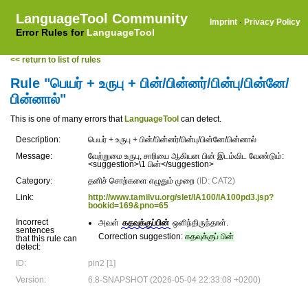
LanguageTool Community
Imprint
·
Privacy Policy
Error Rules for
LanguageTool
<< return to list of rules
Rule "பெயர் + உருபு + பின்/பின்னர்/பின்பு/பின்னே/
பின்னால்"
This is one of many errors that
LanguageTool
can detect.
Description:
பெயர் + உருபு + பின்/பின்னர்/பின்பு/பின்னே/பின்னால்
Message:
வேற்றுமை உருபு, சாரியை ஆகியன பின் இடம்விட வேண்டும்:
<suggestion>\1 பின்</suggestion>
Category:
தனிச் சொற்களை எழுதும் முறை
(ID: CAT2)
Link:
http://www.tamilvu.org/slet/lA100/lA100pd3.jsp?
bookid=169&pno=65
Incorrect
அவள்
கதவுக்குப்பின்
ஒளிந்திருந்தாள்.
sentences
Correction suggestion:
கதவுக்குப் பின்
that this rule can
detect:
ID:
pin2 [1]
Version:
6.8-SNAPSHOT (2026-05-04 22:33:08 +0200)