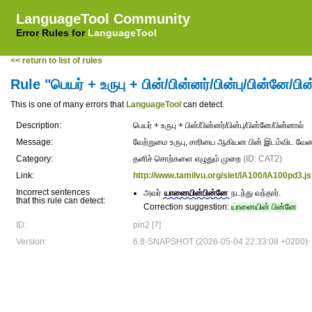
LanguageTool Community
Error Rules for
LanguageTool
<< return to list of rules
Rule "பெயர் + உருபு + பின்/பின்னர்/பின்பு/பின்னே/பி
This is one of many errors that
LanguageTool
can detect.
Description:
பெயர் + உருபு + பின்/பின்னர்/பின்பு/பின்னே/பின்னால்
Message:
வேற்றுமை உருபு, சாரியை ஆகியன பின் இடம்விட வேண
Category:
தனிச் சொற்களை எழுதும் முறை
(ID: CAT2)
Link:
http://www.tamilvu.org/slet/lA100/lA100pd3
Incorrect sentences
அவர்
யானையின்பின்னே
நடந்து வந்தார்.
that this rule can detect:
Correction suggestion:
யானையின் பின்னே
ID:
pin2 [7]
Version:
6.8-SNAPSHOT (2026-05-04 22:33:08 +0200)