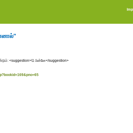
Imp
ன்னால்"
்டும்: <suggestion>\1 பின்னே</suggestion>
.jsp?bookid=169&pno=65