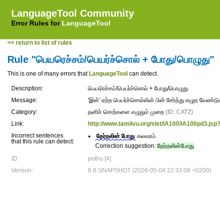
LanguageTool Community
Error Rules for
LanguageTool
<< return to list of rules
Rule "பெயரெச்சம்/பெயர்ச்சொல் + போது/பொழுது"
This is one of many errors that
LanguageTool
can detect.
Description:
பெயரெச்சம்/பெயர்ச்சொல் + போது/பொழுது
Message:
'இன்' ஏற்ற பெயர்ச்சொல்லின் பின் சேர்த்து எழுத வேண்
Category:
தனிச் சொற்களை எழுதும் முறை
(ID: CAT2)
Link:
http://www.tamilvu.org/slet/lA100/lA100pd3.
Incorrect sentences
தேர்தலின் போது
கலவரம்.
that this rule can detect:
Correction suggestion:
தேர்தலின்போது
ID:
pothu [4]
Version:
6.8-SNAPSHOT (2026-05-04 22:33:08 +0200)