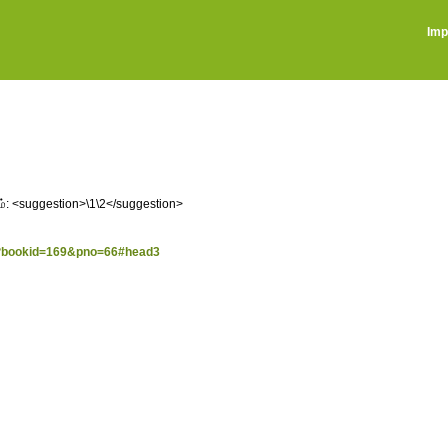
Imp
டும்: <suggestion>\1\2</suggestion>
jsp?bookid=169&pno=66#head3