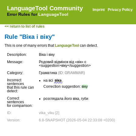
LanguageTool Community
Imprint
·
Privacy Policy
Error Rules for
LanguageTool
<< return to list of rules
Rule "Віка і віку"
This is one of many errors that
LanguageTool
can detect.
Description:
Віка і віку
Message:
Родовий відмінок від «вік» є
<suggestion>віку</suggestion>
Category:
Граматика
(ID: GRAMMAR)
Incorrect
на всі
віка
.
sentences
Correction suggestion:
віку
that this rule can
detect:
Correct
розглядала його віка, губи
sentences
for comparison:
ID:
vika_viku [2]
Version:
6.8-SNAPSHOT (2026-05-04 22:33:08 +0200)