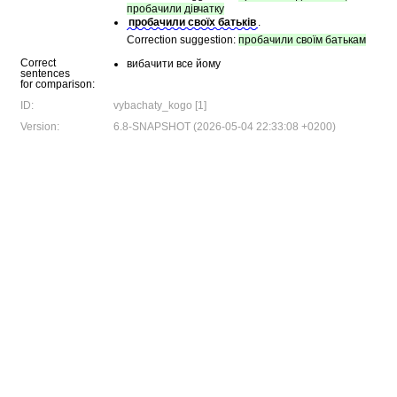
пробачили дівчатку
пробачили своїх батьків
.
Correction suggestion:
пробачили своїм батькам
Correct
вибачити все йому
sentences
for comparison:
ID:
vybachaty_kogo [1]
Version:
6.8-SNAPSHOT (2026-05-04 22:33:08 +0200)