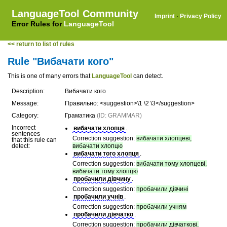
LanguageTool Community
Imprint
·
Privacy Policy
Error Rules for
LanguageTool
<< return to list of rules
Rule "Вибачати кого"
This is one of many errors that
LanguageTool
can detect.
Description:
Вибачати кого
Message:
Правильно: <suggestion>\1 \2 \3</suggestion>
Category:
Граматика
(ID: GRAMMAR)
Incorrect
вибачати хлопця
.
sentences
Correction suggestion:
вибачати хлопцеві,
that this rule can
detect:
вибачати хлопцю
вибачати того хлопця
.
Correction suggestion:
вибачати тому хлопцеві,
вибачати тому хлопцю
пробачили дівчину
.
Correction suggestion:
пробачили дівчині
пробачили учнів
.
Correction suggestion:
пробачили учням
пробачили дівчатко
.
Correction suggestion:
пробачили дівчаткові,