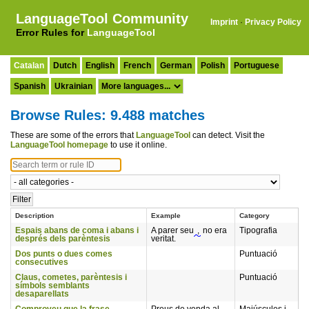
LanguageTool Community
Imprint
·
Privacy Policy
Error Rules for
LanguageTool
Catalan
Dutch
English
French
German
Polish
Portuguese
Spanish
Ukrainian
Browse Rules: 9.488 matches
These are some of the errors that
LanguageTool
can detect. Visit the
LanguageTool homepage
to use it online.
Description
Example
Category
Espais abans de coma i abans i
A parer seu
,
no era
Tipografia
després dels parèntesis
veritat.
Dos punts o dues comes
Puntuació
consecutives
Claus, cometes, parèntesis i
Puntuació
símbols semblants
desaparellats