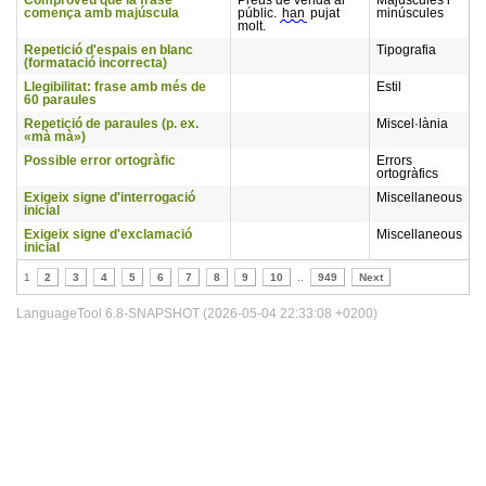
Comproveu que la frase
Preus de venda al
Majúscules i
comença amb majúscula
públic.
han
pujat
minúscules
molt.
Repetició d'espais en blanc
Tipografia
(formatació incorrecta)
Llegibilitat: frase amb més de
Estil
60 paraules
Repetició de paraules (p. ex.
Miscel·lània
«mà mà»)
Possible error ortogràfic
Errors
ortogràfics
Exigeix signe d'interrogació
Miscellaneous
inicial
Exigeix signe d'exclamació
Miscellaneous
inicial
1
2
3
4
5
6
7
8
9
10
..
949
Next
LanguageTool 6.8-SNAPSHOT (2026-05-04 22:33:08 +0200)