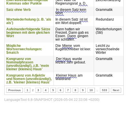
Zwei aufeinanderfolgende
Sein Vater ist
Zeichensetzung
Kommas oder Punkte
Regierungsrat
a. D..
Satz ohne Verb
In diesem Satz kein
Grammatik
Wort.
Wortwiederholung (z. B. 'als
In diesem Satz
ist ist
Redundanz
als')
ein Wort doppelt.
Aufeinanderfolgende Sätze
Dann hatten wir
Wiederholungen
beginnen mit dem gleichen
Freizeit. Dann gab es
(Stil)
Wort
Essen.
Dann
gingen
wir schlafen.
Mögliche
Die
Miene
vom
Leicht zu
Wortverwechslungen:
Kugelschreiber ist leer.
verwechselnde
$match
Wörter
Kongruenz von
Der Haus
wurde
Grammatik
Nominalphrasen
letztes Jahr gebaut.
(unvollständig!), z.B. 'mein
kleiner (kleines) Haus'
Kongruenz von Adjektiv
Kleiner Haus
am
Grammatik
und Nomen (unvollständig!),
Waldrand
z.B. 'kleiner (kleines) Haus'
Previous
1
2
3
4
5
6
7
8
9
10
..
533
Next
LanguageTool 6.8-SNAPSHOT (2026-05-04 22:33:08 +0200)