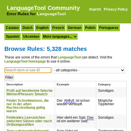
LanguageTool Community
Imprint
·
Privacy Policy
Error Rules for
LanguageTool
Catalan
Dutch
English
French
German
Polish
Portuguese
Spanish
Ukrainian
Browse Rules: 5,328 matches
These are some of the errors that
LanguageTool
can detect. Visit the
LanguageTool homepage
to use it online.
Description
Example
Category
Prüft auf bestimmte falsche
Sonstiges
Wörter/Phrasen: $match
Findet Schreibweisen, die
Der
Abfluß
ist schon
Mögliche
nur in der alten
wieder verstopft.
Tippfehler
Rechtschreibung gültig
waren
Fehlendes Leerzeichen
Hier steht ein Satz.
Das
Sonstiges
zwischen Sätzen oder nach
ist ein weiterer Satz.
Ordnungszahlen