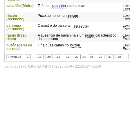
sabañón (frieira)
Teño un
sabañón
nunha man.
Léxi
Estr
rincón
Puxo ao neno nun
rincón
.
Léxi
(recuncho)
Estr
carcoma
O mastro do barco ten
carcoma
.
Léxi
(caruncho)
Estr
rasgo (trazo,
A ausencia de melanina é un
rasgo
característico
Léxi
risco)
do albinismo.
Estr
buzón (caixa de
Tiña dúas cartas no
buzón
.
Léxi
correos)
Estr
Previous
1
..
19
20
21
22
23
24
25
26
27
28
..
LanguageTool 6.8-SNAPSHOT (2026-05-04 22:33:08 +0200)