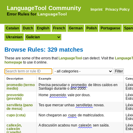
LanguageTool Community
Imprint
·
Privacy Policy
Error Rules for
LanguageTool
Catalan
Dutch
English
French
German
Polish
Portuguese
Span
Ukrainian
Browse Rules: 329 matches
These are some of the errors that
LanguageTool
can detect. Visit the
LanguageT
homepage
to use it online.
Description
Example
Cate
promedio (termo
Precisa pescudar o
promedio
de litros caídos en
Léxi
medio)
Santiago durante o ano 2000.
Estr
prevenido
Home
prevenido
vale por dous.
Léxi
(prevido)
Estr
servilleta (pano
Tes que mercar unhas
servilletas
novas.
Léxi
de mesa)
Estr
cupo (cota)
Non chegaron ao
cupo
de matriculados.
Léxi
Estr
callexón,
A discusión acabou nun
calexón
sen saída.
Léxi
calexón
Estr
(canella)