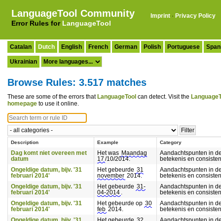
LanguageTool Community
Imprint
·
Privacy Policy
Error Rules for
LanguageTool
Catalan
Dutch
English
French
German
Polish
Portuguese
Span
Ukrainian
Browse Rules: 3.517 matches
These are some of the errors that
LanguageTool
can detect. Visit the
LanguageT
homepage
to use it online.
Description
Example
Category
Dag komt niet overeen met
Het was
Maandag
Aandachtspunten in d
datum
17
/10/2014.
betekenis en consisten
Ongeldige datum, bijv. '31
Het gebeurde
31
Aandachtspunten in d
februari 2014'
november
2014.
betekenis en consisten
Ongeldige datum, bijv. '31
Het gebeurde
31-
Aandachtspunten in d
februari 2014'
04-2014
.
betekenis en consisten
Ongeldige datum, bijv. '31
Het gebeurde op
30
Aandachtspunten in d
februari 2014'
feb
2014.
betekenis en consisten
Ongeldige datum, bijv. '31
Het gebeurde
32
Aandachtspunten in d