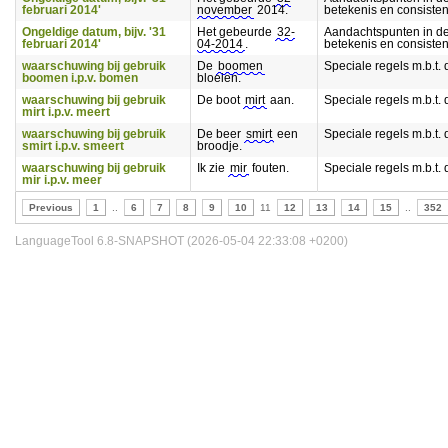
februari 2014'
november
2014.
betekenis en consisten
Ongeldige datum, bijv. '31
Het gebeurde
32-
Aandachtspunten in d
februari 2014'
04-2014
.
betekenis en consisten
waarschuwing bij gebruik
De
boomen
Speciale regels m.b.t. 
boomen i.p.v. bomen
bloeien.
waarschuwing bij gebruik
De boot
mirt
aan.
Speciale regels m.b.t. 
mirt i.p.v. meert
waarschuwing bij gebruik
De beer
smirt
een
Speciale regels m.b.t. 
smirt i.p.v. smeert
broodje.
waarschuwing bij gebruik
Ik zie
mir
fouten.
Speciale regels m.b.t. 
mir i.p.v. meer
Previous
1
..
6
7
8
9
10
11
12
13
14
15
..
352
LanguageTool 6.8-SNAPSHOT (2026-05-04 22:33:08 +0200)