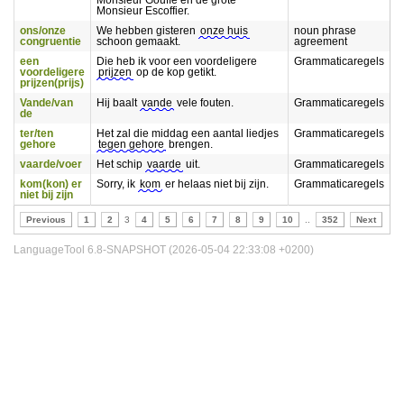
Monsieur Gouffe en de grote
Monsieur Escoffier.
ons/onze
We hebben gisteren
onze huis
noun phrase
congruentie
schoon gemaakt.
agreement
een
Die heb ik voor een voordeligere
Grammaticaregels
voordeligere
prijzen
op de kop getikt.
prijzen(prijs)
Vande/van
Hij baalt
vande
vele fouten.
Grammaticaregels
de
ter/ten
Het zal die middag een aantal liedjes
Grammaticaregels
gehore
tegen gehore
brengen.
vaarde/voer
Het schip
vaarde
uit.
Grammaticaregels
kom(kon) er
Sorry, ik
kom
er helaas niet bij zijn.
Grammaticaregels
niet bij zijn
Previous
1
2
3
4
5
6
7
8
9
10
..
352
Next
LanguageTool 6.8-SNAPSHOT (2026-05-04 22:33:08 +0200)