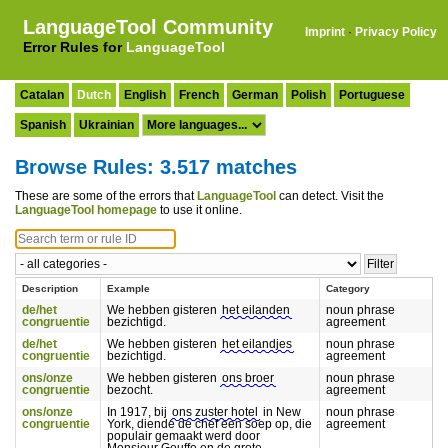
LanguageTool Community
Imprint
·
Privacy Policy
Error Rules for
LanguageTool
Catalan
Dutch
English
French
German
Polish
Portuguese
Spanish
Ukrainian
Browse Rules: 3.517 matches
These are some of the errors that
LanguageTool
can detect. Visit the
LanguageTool homepage
to use it online.
Description
Example
Category
de/het
We hebben gisteren
het eilanden
noun phrase
congruentie
bezichtigd.
agreement
de/het
We hebben gisteren
het eilandjes
noun phrase
congruentie
bezichtigd.
agreement
ons/onze
We hebben gisteren
ons broer
noun phrase
congruentie
bezocht.
agreement
ons/onze
In 1917, bij
ons zuster hotel
in New
noun phrase
congruentie
York, diende de chef een soep op, die
agreement
populair gemaakt werd door