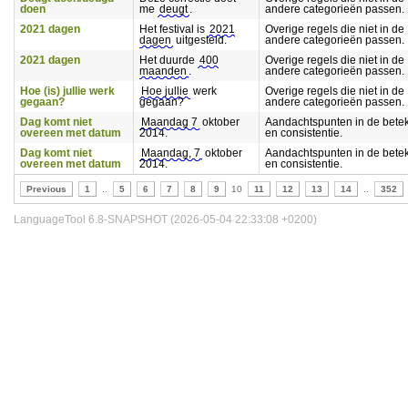
doen
me
deugt
.
andere categorieën passen.
2021 dagen
Het festival is
2021
Overige regels die niet in de
dagen
uitgesteld.
andere categorieën passen.
2021 dagen
Het duurde
400
Overige regels die niet in de
maanden
.
andere categorieën passen.
Hoe (is) jullie werk
Hoe jullie
werk
Overige regels die niet in de
gegaan?
gegaan?
andere categorieën passen.
Dag komt niet
Maandag 7
oktober
Aandachtspunten in de bete
overeen met datum
2014.
en consistentie.
Dag komt niet
Maandag, 7
oktober
Aandachtspunten in de bete
overeen met datum
2014.
en consistentie.
Previous
1
..
5
6
7
8
9
10
11
12
13
14
..
352
LanguageTool 6.8-SNAPSHOT (2026-05-04 22:33:08 +0200)