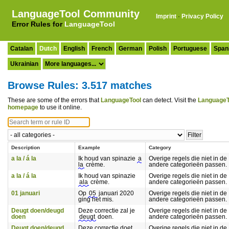
LanguageTool Community
Imprint
·
Privacy Policy
Error Rules for
LanguageTool
Catalan
Dutch
English
French
German
Polish
Portuguese
Span
Ukrainian
Browse Rules: 3.517 matches
These are some of the errors that
LanguageTool
can detect. Visit the
LanguageT
homepage
to use it online.
Description
Example
Category
a la / á la
Ik houd van spinazie
a
Overige regels die niet in de
la
crème.
andere categorieën passen.
a la / á la
Ik houd van spinazie
Overige regels die niet in de
ala
crème.
andere categorieën passen.
01 januari
Op
05
januari 2020
Overige regels die niet in de
ging het mis.
andere categorieën passen.
Deugt doen/deugd
Deze correctie zal je
Overige regels die niet in de
doen
deugt
doen.
andere categorieën passen.
Deugt doen/deugd
Deze correctie doet
Overige regels die niet in de