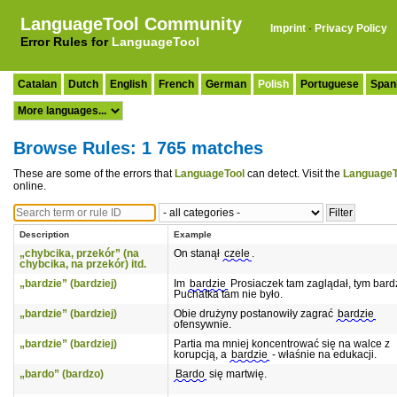
LanguageTool Community
Imprint
·
Privacy Policy
Error Rules for
LanguageTool
Catalan
Dutch
English
French
German
Polish
Portuguese
Span
Browse Rules: 1 765 matches
These are some of the errors that
LanguageTool
can detect. Visit the
LanguageT
online.
Description
Example
„chybcika, przekór” (na
On stanął
czele
.
chybcika, na przekór) itd.
„bardzie” (bardziej)
Im
bardzie
Prosiaczek tam zaglądał, tym bard
Puchatka tam nie było.
„bardzie” (bardziej)
Obie drużyny postanowiły zagrać
bardzie
ofensywnie.
„bardzie” (bardziej)
Partia ma mniej koncentrować się na walce z
korupcją, a
bardzie
- właśnie na edukacji.
„bardo” (bardzo)
Bardo
się martwię.