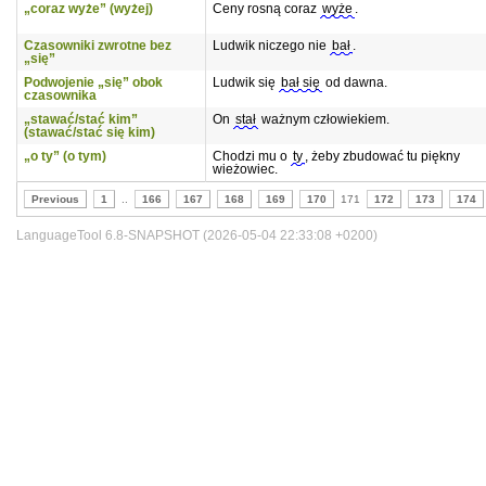
„coraz wyże” (wyżej)
Ceny rosną coraz
wyże
.
Czasowniki zwrotne bez
Ludwik niczego nie
bał
.
„się”
Podwojenie „się” obok
Ludwik się
bał się
od dawna.
czasownika
„stawać/stać kim”
On
stał
ważnym człowiekiem.
(stawać/stać się kim)
„o ty” (o tym)
Chodzi mu o
ty
, żeby zbudować tu piękny
wieżowiec.
Previous
1
..
166
167
168
169
170
171
172
173
174
LanguageTool 6.8-SNAPSHOT (2026-05-04 22:33:08 +0200)