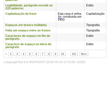
palavras
Legibilidade: parágrafo excede as
Estilo
220 palavras
Capitalização da frase
Esta casa é velha.
Capitalização
foi
construida em
1950.
Espaços em branco múltiplos
Tipografia
Falta um espaço entre as frases
Tipografia
Caracteres de espaço no fim do
Estilo
parágrafo.
Caractere de espaço no início do
Estilo
parágrafo
1
2
3
4
5
6
7
8
9
10
..
311
Next
LanguageTool 6.8-SNAPSHOT (2026-05-04 22:33:08 +0200)