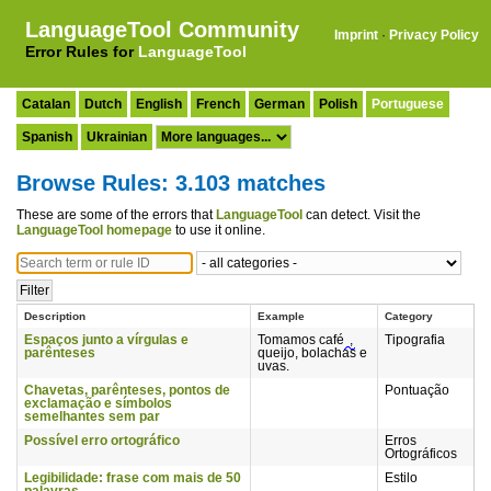
LanguageTool Community
Imprint
·
Privacy Policy
Error Rules for
LanguageTool
Catalan
Dutch
English
French
German
Polish
Portuguese
Spanish
Ukrainian
Browse Rules: 3.103 matches
These are some of the errors that
LanguageTool
can detect. Visit the
LanguageTool homepage
to use it online.
Description
Example
Category
Espaços junto a vírgulas e
Tomamos café
,
Tipografia
parênteses
queijo, bolachas e
uvas.
Chavetas, parênteses, pontos de
Pontuação
exclamação e símbolos
semelhantes sem par
Possível erro ortográfico
Erros
Ortográficos
Legibilidade: frase com mais de 50
Estilo