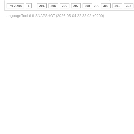
Previous
1
..
294
295
296
297
298
299
300
301
302
LanguageTool 6.8-SNAPSHOT (2026-05-04 22:33:08 +0200)