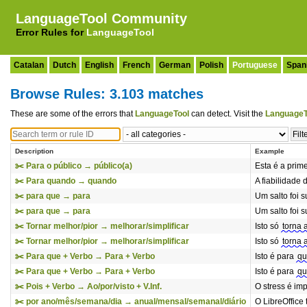
LanguageTool Community
Error Rules for
LanguageTool
Catalan
Dutch
English
French
German
Polish
Portuguese
Span
Browse Rules: 3.103 matches
These are some of the errors that
LanguageTool
can detect. Visit the
LanguageT
Description
Example
✂️ Para o público → público(a)
Esta é a prim
✂️ Para quando → quando
A fiabilidade
✂️ para que → para
Um salto foi s
✂️ para que → para
Um salto foi s
✂️ Tornar melhor/pior → melhorar/simplificar
Isto só
torna 
✂️ Tornar melhor/pior → melhorar/simplificar
Isto só
torna 
✂️ Para que + Verbo → Para + Verbo
Isto é para
qu
✂️ Para que + Verbo → Para + Verbo
Isto é para
qu
✂️ Pois + Verbo → Ao/por/visto + V.Inf.
O stress é im
✂️ por ano/mês/semana/dia → anual/mensal/semanal/diário
O LibreOffice