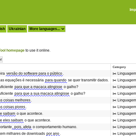
Imp
ish
Ukrainian
ool homepage
to use it online.
Category
eira
versão do software para o público
.
✂️ Linguagem
 das equações é necessária
para quando
se quer transmitir dados.
✂️ Linguagem
uficiente
para que a macaca atingisse
o galho?
✂️ Linguagem
uficiente
para que a sua macaca atingisse
o galho?
✂️ Linguagem
as coisas melhores
.
✂️ Linguagem
as coisas piores
.
✂️ Linguagem
e saibam
o que acontece.
✂️ Linguagem
e eles saibam
o que acontece.
✂️ Linguagem
portante
, pois, afeta
o comportamento humano.
✂️ Linguagem
 tem milhares de downloads
por ano
.
✂️ Linguagem