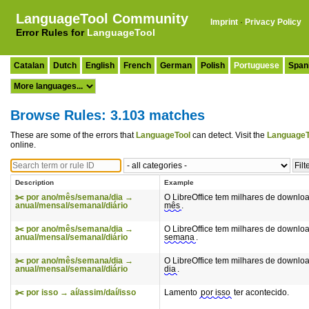
LanguageTool Community
Imprint
·
Privacy Policy
Error Rules for
LanguageTool
Catalan
Dutch
English
French
German
Polish
Portuguese
Span
Browse Rules: 3.103 matches
These are some of the errors that
LanguageTool
can detect. Visit the
LanguageT
online.
Description
Example
✂️ por ano/mês/semana/dia →
O LibreOffice tem milhares de downlo
anual/mensal/semanal/diário
mês
.
✂️ por ano/mês/semana/dia →
O LibreOffice tem milhares de downlo
anual/mensal/semanal/diário
semana
.
✂️ por ano/mês/semana/dia →
O LibreOffice tem milhares de downlo
anual/mensal/semanal/diário
dia
.
✂️ por isso → aí/assim/daí/isso
Lamento
por isso
ter acontecido.