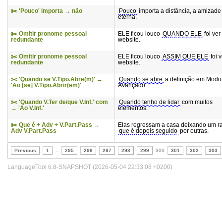
✂️ 'Pouco' importa → não
Pouco
importa a distância, a amizade
eterna.
✂️ Omitir pronome pessoal
ELE ficou louco
QUANDO ELE
foi ver
redundante
website.
✂️ Omitir pronome pessoal
ELE ficou louco
ASSIM QUE ELE
foi v
redundante
website.
✂️ 'Quando se V.Tipo.Abre(m)' →
Quando se abre
a definição em Modo
'Ao [se] V.Tipo.Abrir(em)'
Avançado.
✂️ 'Quando V.Ter de/que V.Inf.' com
Quando tenho de lidar
com muitos
→ 'Ao V.Inf.'
elementos.
✂️ Que é + Adv + V.Part.Pass →
Elas regressam a casa deixando um r
Adv V.Part.Pass
que é depois seguido
por outras.
Previous
1
..
295
296
297
298
299
300
301
302
303
LanguageTool 6.8-SNAPSHOT (2026-05-04 22:33:08 +0200)