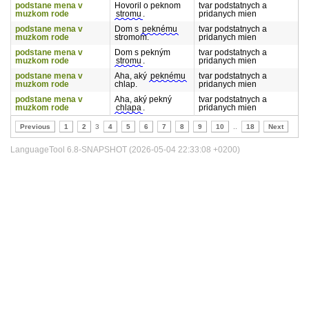
podstane mena v
Hovoril o peknom
tvar podstatnych a
muzkom rode
stromu
.
pridanych mien
podstane mena v
Dom s
peknému
tvar podstatnych a
muzkom rode
stromom.
pridanych mien
podstane mena v
Dom s pekným
tvar podstatnych a
muzkom rode
stromu
.
pridanych mien
podstane mena v
Aha, aký
peknému
tvar podstatnych a
muzkom rode
chlap.
pridanych mien
podstane mena v
Aha, aký pekný
tvar podstatnych a
muzkom rode
chlapa
.
pridanych mien
Previous
1
2
3
4
5
6
7
8
9
10
..
18
Next
LanguageTool 6.8-SNAPSHOT (2026-05-04 22:33:08 +0200)