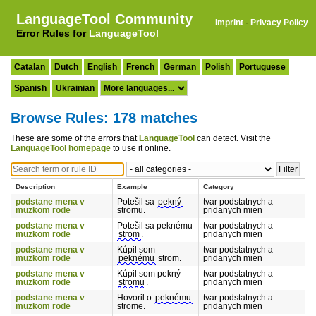
LanguageTool Community
Imprint
·
Privacy Policy
Error Rules for
LanguageTool
Catalan
Dutch
English
French
German
Polish
Portuguese
Spanish
Ukrainian
Browse Rules: 178 matches
These are some of the errors that
LanguageTool
can detect. Visit the
LanguageTool homepage
to use it online.
Description
Example
Category
podstane mena v
Potešil sa
pekný
tvar podstatnych a
muzkom rode
stromu.
pridanych mien
podstane mena v
Potešil sa peknému
tvar podstatnych a
muzkom rode
strom
.
pridanych mien
podstane mena v
Kúpil som
tvar podstatnych a
muzkom rode
peknému
strom.
pridanych mien
podstane mena v
Kúpil som pekný
tvar podstatnych a
muzkom rode
stromu
.
pridanych mien
podstane mena v
Hovoril o
peknému
tvar podstatnych a
muzkom rode
strome.
pridanych mien