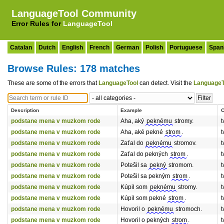
LanguageTool Community
Error Rules for
LanguageTool
Catalan
Dutch
English
French
German
Polish
Portuguese
Span
Browse Rules: 178 matches
These are some of the errors that
LanguageTool
can detect. Visit the
LanguageT
Description
Example
C
podstane mena v muzkom rode
Aha, aký
peknému
stromy.
t
podstane mena v muzkom rode
Aha, aké pekné
strom
.
t
podstane mena v muzkom rode
Zaťal do
peknému
stromov.
t
podstane mena v muzkom rode
Zaťal do pekných
strom
.
t
podstane mena v muzkom rode
Potešil sa
pekný
stromom.
t
podstane mena v muzkom rode
Potešil sa pekným
strom
.
t
podstane mena v muzkom rode
Kúpil som
peknému
stromy.
t
podstane mena v muzkom rode
Kúpil som pekné
strom
.
t
podstane mena v muzkom rode
Hovoril o
peknému
stromoch.
t
podstane mena v muzkom rode
Hovoril o pekných
strom
.
t