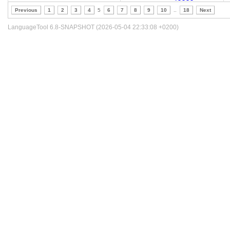
Previous
1
2
3
4
5
6
7
8
9
10
..
18
Next
LanguageTool 6.8-SNAPSHOT (2026-05-04 22:33:08 +0200)