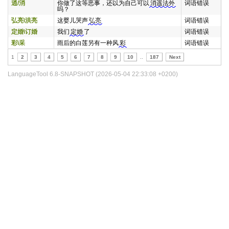
逍/消
你做了这等恶事，还以为自己可以
消遥法外
词语错误
吗？
弘亮\洪亮
这婴儿哭声
弘亮
词语错误
定婚\订婚
我们
定婚
了
词语错误
彩\采
雨后的白莲另有一种风
彩
词语错误
1
2
3
4
5
6
7
8
9
10
..
187
Next
LanguageTool 6.8-SNAPSHOT (2026-05-04 22:33:08 +0200)