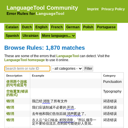
LanguageTool Community
Imprint
·
Privacy Policy
Error Rules for
LanguageTool
Catalan
Dutch
English
French
German
Polish
Portuguese
Spanish
Ukrainian
Browse Rules: 1,870 matches
These are some of the errors that
LanguageTool
can detect. Visit the
LanguageTool homepage
to use it online.
Description
Example
Category
使用两个连续
Punctuation
的句号或逗号
空格重复(错误
Typography
的格式)
销/消
我已经
消毁
了所有文件
词语错误
销/消
我们应该削减不必要的
开消
。
词语错误
销/消
去年他和我们告别后就
消声匿迹
了。
词语错误
销/消
古人云:“众口铄金,
积毁消骨
。”所以,领导一
词语错误
定不要轻信流言,否则就可能使好人受屈。