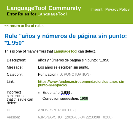
LanguageTool Community
Imprint
·
Privacy Policy
Error Rules for
LanguageTool
<< return to list of rules
Rule "años y números de página sin punto:
*1.950"
This is one of many errors that
LanguageTool
can detect.
Description:
años y números de página sin punto: *1.950
Message:
Los años se escriben sin punto.
Category:
Puntuación
(ID: PUNCTUATION)
Link:
https://www.fundeu.es/recomendacion/los-anos-sin-
punto-ni-espacio/
Incorrect
Es del año
1.989
.
sentences
Correction suggestion:
1989
that this rule can
detect:
ID:
ANOS_SIN_PUNTO [2]
Version:
6.8-SNAPSHOT (2026-05-04 22:33:08 +0200)