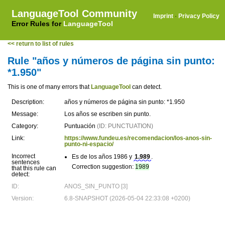
LanguageTool Community
Imprint
·
Privacy Policy
Error Rules for
LanguageTool
<< return to list of rules
Rule "años y números de página sin punto:
*1.950"
This is one of many errors that
LanguageTool
can detect.
Description:
años y números de página sin punto: *1.950
Message:
Los años se escriben sin punto.
Category:
Puntuación
(ID: PUNCTUATION)
Link:
https://www.fundeu.es/recomendacion/los-anos-sin-
punto-ni-espacio/
Incorrect
Es de los años 1986 y
1.989
.
sentences
Correction suggestion:
1989
that this rule can
detect:
ID:
ANOS_SIN_PUNTO [3]
Version:
6.8-SNAPSHOT (2026-05-04 22:33:08 +0200)