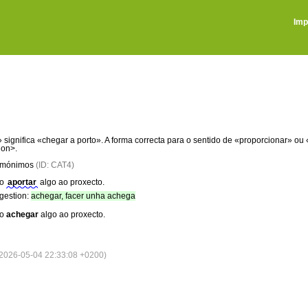
Imp
 significa «chegar a porto». A forma correcta para o sentido de «proporcionar» 
ion>.
homónimos
(ID: CAT4)
ro
aportar
algo ao proxecto.
gestion:
achegar, facer unha achega
ro
achegar
algo ao proxecto.
026-05-04 22:33:08 +0200)