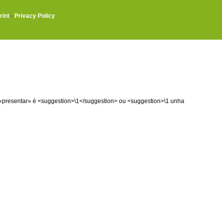
rint
·
Privacy Policy
ou «presentar» é <suggestion>\1</suggestion> ou <suggestion>\1 unha