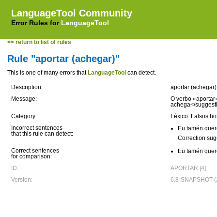
LanguageTool Community
Error Rules for
LanguageTool
<< return to list of rules
Rule "aportar (achegar)"
This is one of many errors that
LanguageTool
can detect.
Description:
aportar (achegar)
Message:
O verbo «aportar»
achega</suggest
Category:
Léxico: Falsos 
Incorrect sentences
Eu tamén que
that this rule can detect:
Correction sug
Correct sentences
Eu tamén que
for comparison:
ID:
APORTAR [4]
Version:
6.8-SNAPSHOT (2