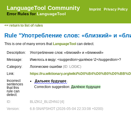
LanguageTool Community
Imprint
·
Privacy Policy
Error Rules for
LanguageTool
<< return to list of rules
Rule "Употребление слов: «близкий» и «б
This is one of many errors that
LanguageTool
can detect.
Description:
Употребление слов: «близкий» и «ближний»
Message:
Имелось в виду: <suggestion>далёкое \2</suggestion>?
Category:
Логические ошибки
(ID: LOGIC)
Link:
https://ru.wiktionary.org/wiki/%D0%B4%D0%B0%D0
Incorrect
Дальнее будущее
.
sentences
Correction suggestion:
Далёкое будущее
that this
rule can
detect:
ID:
BLIZKIJ_BLIZHNIJ [4]
Version:
6.8-SNAPSHOT (2026-05-04 22:33:08 +0200)