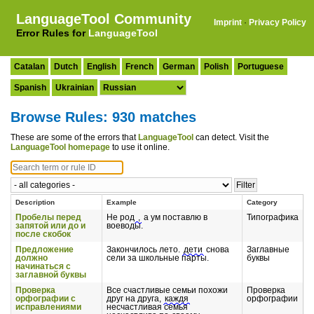
LanguageTool Community
Imprint
·
Privacy Policy
Error Rules for
LanguageTool
Catalan
Dutch
English
French
German
Polish
Portuguese
Spanish
Ukrainian
Browse Rules: 930 matches
These are some of the errors that
LanguageTool
can detect. Visit the
LanguageTool homepage
to use it online.
Description
Example
Category
Пробелы перед
Не род
,
а ум поставлю в
Типографика
запятой или до и
воеводы.
после скобок
Предложение
Закончилось лето.
дети
снова
Заглавные
должно
сели за школьные парты.
буквы
начинаться с
заглавной буквы
Проверка
Все счастливые семьи похожи
Проверка
орфографии с
друг на друга,
каждя
орфографии
исправлениями
несчастливая семья