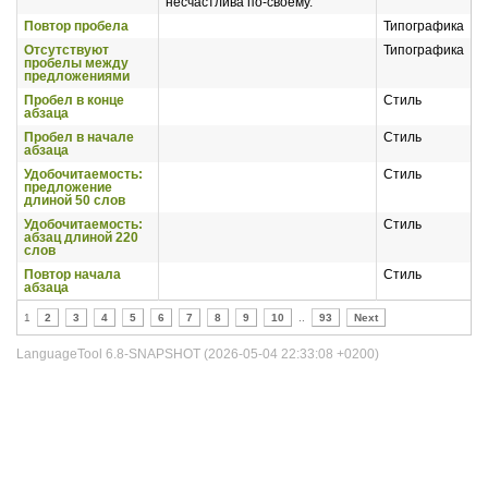
несчастлива по-своему.
Повтор пробела
Типографика
Отсутствуют
Типографика
пробелы между
предложениями
Пробел в конце
Стиль
абзаца
Пробел в начале
Стиль
абзаца
Удобочитаемость:
Стиль
предложение
длиной 50 слов
Удобочитаемость:
Стиль
абзац длиной 220
слов
Повтор начала
Стиль
абзаца
1
2
3
4
5
6
7
8
9
10
..
93
Next
LanguageTool 6.8-SNAPSHOT (2026-05-04 22:33:08 +0200)