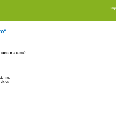
Imp
to"
l punto o la coma?
cturing.
rvicios