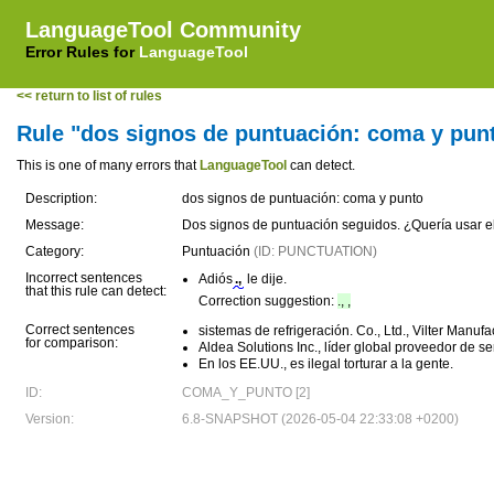
LanguageTool Community
Error Rules for
LanguageTool
<< return to list of rules
Rule "dos signos de puntuación: coma y pun
This is one of many errors that
LanguageTool
can detect.
Description:
dos signos de puntuación: coma y punto
Message:
Dos signos de puntuación seguidos. ¿Quería usar e
Category:
Puntuación
(ID: PUNCTUATION)
Incorrect sentences
Adiós
.,
le dije.
that this rule can detect:
Correction suggestion:
., ,
Correct sentences
sistemas de refrigeración. Co., Ltd., Vilter Manufa
for comparison:
Aldea Solutions Inc., líder global proveedor de se
En los EE.UU., es ilegal torturar a la gente.
ID:
COMA_Y_PUNTO [2]
Version:
6.8-SNAPSHOT (2026-05-04 22:33:08 +0200)