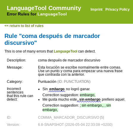
LanguageTool Community
Imprint
·
Privacy Policy
Error Rules for
LanguageTool
<< return to list of rules
Rule "coma después de marcador
discursivo"
This is one of many errors that
LanguageTool
can detect.
Description:
coma después de marcador discursivo
Message:
Esta locución se escribe normalmente entre comas.
Use un punto y coma para empezar una nueva frase
que contrasta con la anterior.
Category:
Puntuación
(ID: PUNCTUATION)
Incorrect
Sin
embargo
no logró ganar.
sentences
Correction suggestion:
embargo,
that this rule can
detect:
Me gusta mucho este
, sin embargo
prefiero aquel.
Correction suggestion:
; sin embargo,, , sin
embargo,
ID:
COMMA_MARCADOR_DISCURSIVO [5]
Version:
6.8-SNAPSHOT (2026-05-04 22:33:08 +0200)