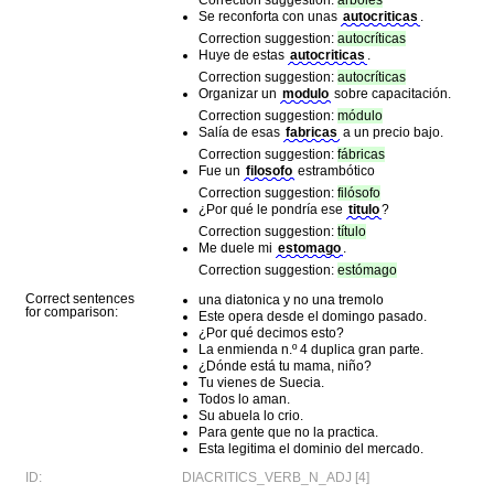
Correction suggestion:
árboles
Se reconforta con unas
autocriticas
.
Correction suggestion:
autocríticas
Huye de estas
autocriticas
.
Correction suggestion:
autocríticas
Organizar un
modulo
sobre capacitación.
Correction suggestion:
módulo
Salía de esas
fabricas
a un precio bajo.
Correction suggestion:
fábricas
Fue un
filosofo
estrambótico
Correction suggestion:
filósofo
¿Por qué le pondría ese
titulo
?
Correction suggestion:
título
Me duele mi
estomago
.
Correction suggestion:
estómago
Correct sentences
una diatonica y no una tremolo
for comparison:
Este opera desde el domingo pasado.
¿Por qué decimos esto?
La enmienda n.º 4 duplica gran parte.
¿Dónde está tu mama, niño?
Tu vienes de Suecia.
Todos lo aman.
Su abuela lo crio.
Para gente que no la practica.
Esta legitima el dominio del mercado.
ID:
DIACRITICS_VERB_N_ADJ [4]