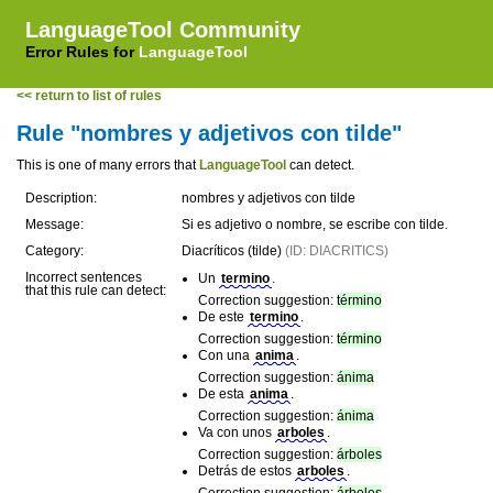
LanguageTool Community
Error Rules for
LanguageTool
<< return to list of rules
Rule "nombres y adjetivos con tilde"
This is one of many errors that
LanguageTool
can detect.
Description:
nombres y adjetivos con tilde
Message:
Si es adjetivo o nombre, se escribe con tilde.
Category:
Diacríticos (tilde)
(ID: DIACRITICS)
Incorrect sentences
Un
termino
.
that this rule can detect:
Correction suggestion:
término
De este
termino
.
Correction suggestion:
término
Con una
anima
.
Correction suggestion:
ánima
De esta
anima
.
Correction suggestion:
ánima
Va con unos
arboles
.
Correction suggestion:
árboles
Detrás de estos
arboles
.