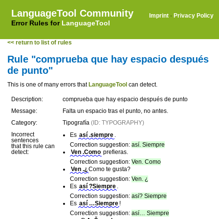
LanguageTool Community
Imprint
·
Privacy Policy
Error Rules for
LanguageTool
<< return to list of rules
Rule "comprueba que hay espacio después
de punto"
This is one of many errors that
LanguageTool
can detect.
Description:
comprueba que hay espacio después de punto
Message:
Falta un espacio tras el punto, no antes.
Category:
Tipografía
(ID: TYPOGRAPHY)
Incorrect
Es
así .siempre
.
sentences
Correction suggestion:
así. Siempre
that this rule can
detect:
Ven .Como
prefieras.
Correction suggestion:
Ven. Como
Ven .¿
Como te gusta?
Correction suggestion:
Ven. ¿
Es
así ?Siempre
.
Correction suggestion:
así? Siempre
Es
así …Siempre
!
Correction suggestion:
así… Siempre