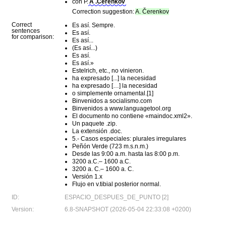
con P.
A .Čerenkov
Correction suggestion:
A. Čerenkov
Correct
Es así. Sempre.
sentences
Es así.
for comparison:
Es así...
(Es así...)
Es así.
Es así.»
Estelrich, etc., no vinieron.
ha expresado [...] la necesidad
ha expresado […] la necesidad
o simplemente ornamental.[1]
Binvenidos a socialismo.com
Binvenidos a www.languagetool.org
El documento no contiene «maindoc.xml2».
Un paquete .zip.
La extensión .doc.
5.- Casos especiales: plurales irregulares
Peñón Verde (723 m.s.n.m.)
Desde las 9:00 a.m. hasta las 8:00 p.m.
3200 a.C.– 1600 a.C.
3200 a. C.– 1600 a. C.
Versión 1.x
Flujo en v.tibial posterior normal.
ID:
ESPACIO_DESPUES_DE_PUNTO [2]
Version:
6.8-SNAPSHOT (2026-05-04 22:33:08 +0200)