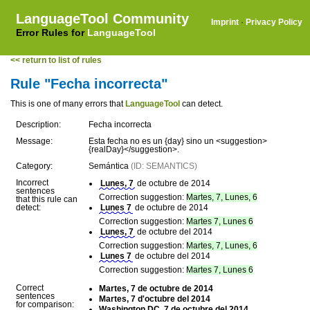
LanguageTool Community
Imprint
·
Privacy Policy
Error Rules for
LanguageTool
<< return to list of rules
Rule "Fecha incorrecta"
This is one of many errors that
LanguageTool
can detect.
Description:
Fecha incorrecta
Message:
Esta fecha no es un {day} sino un <suggestion>
{realDay}</suggestion>.
Category:
Semántica
(ID: SEMANTICS)
Incorrect
Lunes, 7
de octubre de 2014
sentences
Correction suggestion:
Martes, 7, Lunes, 6
that this rule can
detect:
Lunes 7
de octubre de 2014
Correction suggestion:
Martes 7, Lunes 6
Lunes, 7
de octubre del 2014
Correction suggestion:
Martes, 7, Lunes, 6
Lunes 7
de octubre del 2014
Correction suggestion:
Martes 7, Lunes 6
Correct
Martes, 7 de octubre de 2014
sentences
Martes, 7 d'octubre del 2014
for comparison:
Washington DC, 7 de octubre del 2014