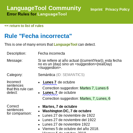
LanguageTool Community
Imprint
·
Privacy Policy
Error Rules for
LanguageTool
<< return to list of rules
Rule "Fecha incorrecta"
This is one of many errors that
LanguageTool
can detect.
Description:
Fecha incorrecta
Message:
Si se refiere al año actual ({currentYear}), esta fecha
no es un {day} sino un <suggestion>{realDay}
</suggestion>.
Category:
Semántica
(ID: SEMANTICS)
Incorrect
Lunes 7
de octubre
sentences
Correction suggestion:
Martes 7, Lunes 6
that this rule can
detect:
Lunes, 7
de octubre
Correction suggestion:
Martes, 7, Lunes, 6
Correct
Martes, 7 de octubre
sentences
Washington DC, 7 de octubre
for comparison:
Lunes 27 de noviembre de 1922
Lunes 27 de noviembre del 1922
Lunes 27 de noviembre 1922
Viernes 5 de octubre del año 2018.