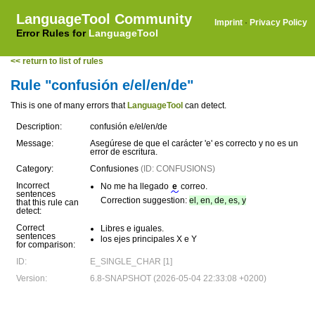
LanguageTool Community
Imprint
·
Privacy Policy
Error Rules for
LanguageTool
<< return to list of rules
Rule "confusión e/el/en/de"
This is one of many errors that
LanguageTool
can detect.
Description:
confusión e/el/en/de
Message:
Asegúrese de que el carácter 'e' es correcto y no es un
error de escritura.
Category:
Confusiones
(ID: CONFUSIONS)
Incorrect
No me ha llegado
e
correo.
sentences
Correction suggestion:
el, en, de, es, y
that this rule can
detect:
Correct
Libres e iguales.
sentences
los ejes principales X e Y
for comparison:
ID:
E_SINGLE_CHAR [1]
Version:
6.8-SNAPSHOT (2026-05-04 22:33:08 +0200)