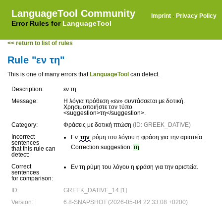
LanguageTool Community
Imprint
·
Privacy Policy
Error Rules for
LanguageTool
<< return to list of rules
Rule "εν τη"
This is one of many errors that
LanguageTool
can detect.
Description:
εν τη
Message:
Η λόγια πρόθεση «εν» συντάσσεται με δοτική.
Χρησιμοποιήστε τον τύπο
<suggestion>τη</suggestion>.
Category:
Φράσεις με δοτική πτώση
(ID: GREEK_DATIVE)
Incorrect
Εν
την
ρύμη του λόγου η φράση για την αριστεία.
sentences
Correction suggestion:
τη
that this rule can
detect:
Correct
Εν τη ρύμη του λόγου η φράση για την αριστεία.
sentences
for comparison:
ID:
GREEK_DATIVE_14 [1]
Version:
6.8-SNAPSHOT (2026-05-04 22:33:08 +0200)