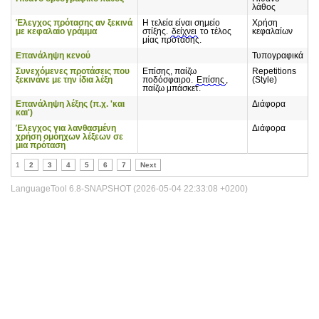
λάθος
Έλεγχος πρότασης αν ξεκινά
Η τελεία είναι σημείο
Χρήση
με κεφαλαίο γράμμα
στίξης.
δείχνει
το τέλος
κεφαλαίων
μίας πρότασης.
Επανάληψη κενού
Τυπογραφικά
Συνεχόμενες προτάσεις που
Επίσης, παίζω
Repetitions
ξεκινάνε με την ίδια λέξη
ποδόσφαιρο.
Επίσης
,
(Style)
παίζω μπάσκετ.
Επανάληψη λέξης (π.χ. 'και
Διάφορα
και')
Έλεγχος για λανθασμένη
Διάφορα
χρήση ομόηχων λέξεων σε
μια πρόταση
1
2
3
4
5
6
7
Next
LanguageTool 6.8-SNAPSHOT (2026-05-04 22:33:08 +0200)