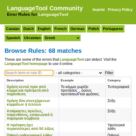
LanguageTool Community
Imprint
·
Privacy Policy
Error Rules for
LanguageTool
Catalan
Dutch
English
French
German
Polish
Portuguese
Spanish
Ukrainian
Browse Rules: 68 matches
These are some of the errors that
LanguageTool
can detect. Visit the
LanguageTool homepage
to use it online.
Description
Example
Category
Χρήση κενού πριν από
Το κόμμα χωρίζει
Τυπογραφικά
κόμμα και πρίν/μετά από
προτάσεις
,
όρους
παρένθεση
προτάσεων και φράσεις.
Χρήση δύο συνεχόμενων
Στίξη
κομμάτων ή τελειών
Αταίριαστες αγκύλες,
Στίξη
παρενθέσεις, εισαγωγικά ή
παρόμοια σύμβολα
Η πρόταση έχει
Υφολογικά
περισσότερες από 50 λέξεις
λάθη
Πιθανό ορθογραφικό λάθος
Πιθανό