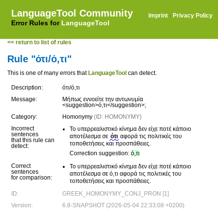
LanguageTool Community
Imprint
·
Privacy Policy
Error Rules for
LanguageTool
<< return to list of rules
Rule "ότι/ό,τι"
This is one of many errors that
LanguageTool
can detect.
Description:
ότι/ό,τι
Message:
Μήπως εννοείτε την αντωνυμία
<suggestion>ό,τι</suggestion>;
Category:
Homonymy
(ID: HOMONYMY)
Incorrect
Το υπερρεαλιστικό κίνημα δεν είχε ποτέ κάποιο
sentences
αποτέλεσμα σε
ότι
αφορά τις πολιτικές του
that this rule can
τοποθετήσεις και προσπάθειες.
detect:
Correction suggestion:
ό,τι
Correct
Το υπερρεαλιστικό κίνημα δεν είχε ποτέ κάποιο
sentences
αποτέλεσμα σε ό,τι αφορά τις πολιτικές του
for comparison:
τοποθετήσεις και προσπάθειες.
ID:
GREEK_HOMONYMY_CONJ_PRON [1]
Version:
6.8-SNAPSHOT (2026-05-04 22:33:08 +0200)