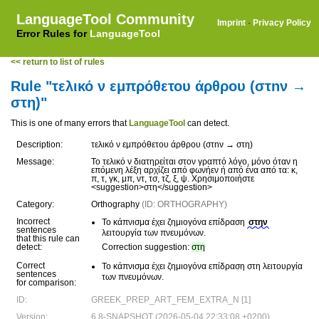
LanguageTool Community
Imprint
·
Privacy Policy
Error Rules for
LanguageTool
<< return to list of rules
Rule "τελικό ν εμπρόθετου άρθρου (στnν →
στη)"
This is one of many errors that
LanguageTool
can detect.
Description:
τελικό ν εμπρόθετου άρθρου (στnν → στη)
Message:
Το τελικό ν διατηρείται στον γραπτό λόγο, μόνο όταν η
επόμενη λέξη αρχίζει από φωνήεν ή από ένα από τα: κ,
π, τ, γκ, μπ, ντ, τσ, τζ, ξ, ψ. Χρησιμοποιήστε
<suggestion>στη</suggestion>
Category:
Orthography
(ID: ORTHOGRAPHY)
Incorrect
Το κάπνισμα έχει ζημιογόνα επίδραση
στην
sentences
λειτουργία των πνευμόνων.
that this rule can
detect:
Correction suggestion:
στη
Correct
Το κάπνισμα έχει ζημιογόνα επίδραση στη λειτουργία
sentences
των πνευμόνων.
for comparison:
ID:
GREEK_PREP_ART_FEM_EXTRA_N [1]
Version:
6.8-SNAPSHOT (2026-05-04 22:33:08 +0200)