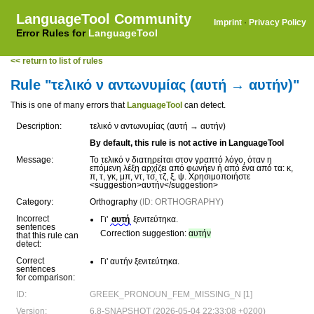
LanguageTool Community
Imprint
·
Privacy Policy
Error Rules for
LanguageTool
<< return to list of rules
Rule "τελικό ν αντωνυμίας (αυτή → αυτήν)"
This is one of many errors that
LanguageTool
can detect.
Description:
τελικό ν αντωνυμίας (αυτή → αυτήν)
By default, this rule is not active in LanguageTool
Message:
Το τελικό ν διατηρείται στον γραπτό λόγο, όταν η
επόμενη λέξη αρχίζει από φωνήεν ή από ένα από τα: κ,
π, τ, γκ, μπ, ντ, τσ, τζ, ξ, ψ. Χρησιμοποιήστε
<suggestion>αυτήν</suggestion>
Category:
Orthography
(ID: ORTHOGRAPHY)
Incorrect
Γι'
αυτή
ξενιτεύτηκα.
sentences
Correction suggestion:
αυτήν
that this rule can
detect:
Correct
Γι' αυτήν ξενιτεύτηκα.
sentences
for comparison:
ID:
GREEK_PRONOUN_FEM_MISSING_N [1]
Version:
6.8-SNAPSHOT (2026-05-04 22:33:08 +0200)