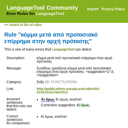
LanguageTool Community
Imprint
·
Privacy Policy
Error Rules for
LanguageTool
<< return to list of rules
Rule "κόμμα μετά από προτασιακό
επίρρημα στην αρχή πρότασης"
This is one of many errors that
LanguageTool
can detect.
Description:
κόμμα μετά από προτασιακό επίρρημα στην αρχή
πρότασης
Message:
Συνήθως χρειάζεται κόμμα μετά από προτασιακό
επίρρημα στην αρχή πρότασης: <suggestion>\2 \3,
</suggestion>
Category:
Στίξη
(ID: PUNCTUATION)
Link:
http://publications.europa.eu/code/el/el-
4100102el.htm#fn3
Incorrect
Κι όμως
Κι όμως, κινείται!
sentences
Correction suggestion:
Κι όμως,
that this rule can
detect:
Correct
Κι όμως, κινείται!
sentences
for comparison: